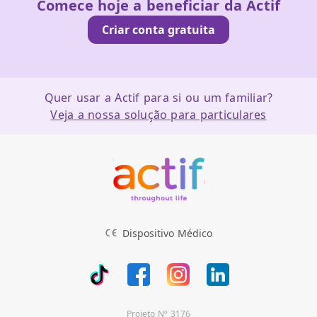
Comece hoje a beneficiar da Actif
Criar conta gratuita
Quer usar a Actif para si ou um familiar?
Veja a nossa solução para particulares
Footer
Dispositivo Médico
Projeto Nº 3176