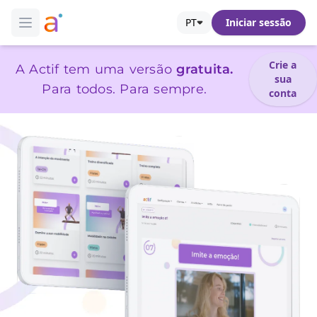
Actif
PT
Iniciar sessão
Open main menu
Crie a
A Actif tem uma versão
gratuita.
sua
Para todos. Para sempre.
conta